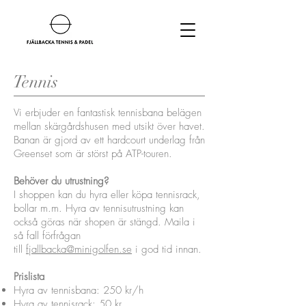
Tennis
Vi erbjuder en fantastisk tennisbana belägen
mellan skärgårdshusen med utsikt över havet.
Banan är gjord av ett hardcourt underlag från
Greenset som är störst på ATP-touren.
Behöver du utrustning?
I shoppen kan du hyra eller köpa tennisrack,
bollar m.m. Hyra av tennisutrustning kan
också göras när shopen är stängd. Maila i
så fall förfrågan
till
fjallbacka@minigolfen.se
i god tid innan.
Prislista
Hyra av tennisbana: 250 kr/h
Hyra av tennisrack: 50 kr