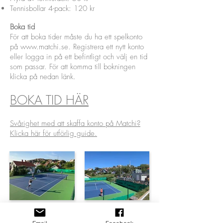
Tennisbollar 4-pack: 120 kr
Boka tid
För att boka tider måste du ha ett spelkonto
på
www.matchi.se
. Registrera ett nytt konto
eller logga in på ett befintligt och välj en tid
som passar. För att komma till bokningen
klicka på nedan länk.
BOKA TID HÄR
Svårighet med att skaffa konto på Matchi?
Klicka här för utförlig guide.